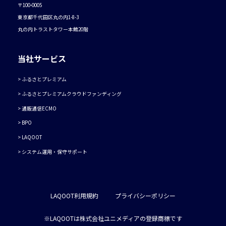
〒100-0005
東京都千代田区丸の内1-8-3
丸の内トラストタワー本館20階
当社サービス
ふるさとプレミアム
ふるさとプレミアムクラウドファンディング
通販通信ECMO
BPO
LAQOOT
システム運用・保守サポート
LAQOOT利用規約
プライバシーポリシー
※LAQOOTは株式会社ユニメディアの登録商標です